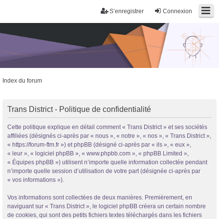
S’enregistrer
Connexion
Index du forum
Trans District - Politique de confidentialité
Cette politique explique en détail comment « Trans District » et ses sociétés
affiliées (désignés ci-après par « nous », « notre », « nos », « Trans District »,
Trans District
« https://forum-ftm.fr ») et phpBB (désigné ci-après par « ils », « eux »,
Forum d'information sur les transidentités masculines FtM/FtX/Ft*
« leur », « logiciel phpBB », « www.phpbb.com », « phpBB Limited »,
« Équipes phpBB ») utilisent n’importe quelle information collectée pendant
n’importe quelle session d’utilisation de votre part (désignée ci-après par
« vos informations »).
Vos informations sont collectées de deux manières. Premièrement, en
naviguant sur « Trans District », le logiciel phpBB créera un certain nombre
de cookies, qui sont des petits fichiers textes téléchargés dans les fichiers