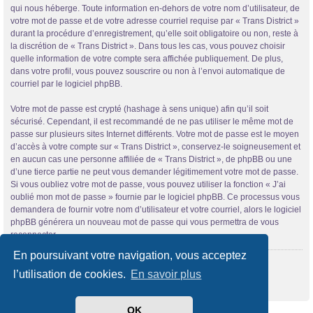
qui nous héberge. Toute information en-dehors de votre nom d’utilisateur, de
votre mot de passe et de votre adresse courriel requise par « Trans District »
durant la procédure d’enregistrement, qu’elle soit obligatoire ou non, reste à
la discrétion de « Trans District ». Dans tous les cas, vous pouvez choisir
quelle information de votre compte sera affichée publiquement. De plus,
dans votre profil, vous pouvez souscrire ou non à l’envoi automatique de
courriel par le logiciel phpBB.
Votre mot de passe est crypté (hashage à sens unique) afin qu’il soit
sécurisé. Cependant, il est recommandé de ne pas utiliser le même mot de
passe sur plusieurs sites Internet différents. Votre mot de passe est le moyen
d’accès à votre compte sur « Trans District », conservez-le soigneusement et
en aucun cas une personne affiliée de « Trans District », de phpBB ou une
d’une tierce partie ne peut vous demander légitimement votre mot de passe.
Si vous oubliez votre mot de passe, vous pouvez utiliser la fonction « J’ai
oublié mon mot de passe » fournie par le logiciel phpBB. Ce processus vous
demandera de fournir votre nom d’utilisateur et votre courriel, alors le logiciel
phpBB générera un nouveau mot de passe qui vous permettra de vous
reconnecter.
En poursuivant votre navigation, vous acceptez
Retour à la page précédente
l’utilisation de cookies.
En savoir plus
OK