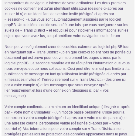
temporaires du navigateur Internet de votre ordinateur. Les deux premiers
cookies ne contiennent qu’un identifiant utilisateur (désigné ci-après par
« user-id ») et un identifiant de session invité (désigné ci-après par
« session-id »), qui vous sont automatiquement assignés par le logiciel
phpBB. Un troisième cookie sera créé une fois que vous naviguerez sur les
sujets de « Trans District » et est utilisé pour stocker les informations sur les
sujets que vous avez lus, ce qui améliore votre navigation sur le forum.
Nous pouvons également créer des cookies externes au logiciel phpBB tout
en naviguant sur « Trans District », bien que ceux-ci soient hors de portée du
document qui est prévu pour couvrir seulement les pages créées par le
logiciel phpBB. La seconde manière est de récupérer l’information que vous
nous envoyez et que nous collectons. Ceci peut être, et n’est pas limité à : la
publication de message en tant qu’utilisateur invité (désignée ci-après par
« messages invités »), l’enregistrement sur « Trans District » (désignée ici
par « votre compte ») et les messages que vous envoyez après
l’enregistrement et lors d’une connexion (désignés ici par « vos
messages »).
Votre compte contiendra au minimum un identifiant unique (désigné ci-après
par « votre nom d’utilisateur »), un mot de passe personnel utilisé pour la
connexion à votre compte (désigné ci-après par « votre mot de passe »), et
une adresse courriel personnelle valide (désignée ci-après par « votre
courriel »). Vos informations pour votre compte sur « Trans District » sont
protégées par les lois de protection des données applicables dans le pays