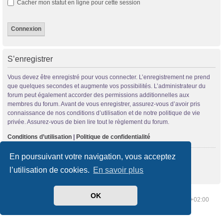
Cacher mon statut en ligne pour cette session
S’enregistrer
Vous devez être enregistré pour vous connecter. L’enregistrement ne prend
que quelques secondes et augmente vos possibilités. L’administrateur du
forum peut également accorder des permissions additionnelles aux
membres du forum. Avant de vous enregistrer, assurez-vous d’avoir pris
connaissance de nos conditions d’utilisation et de notre politique de vie
privée. Assurez-vous de bien lire tout le règlement du forum.
Conditions d’utilisation
|
Politique de confidentialité
En poursuivant votre navigation, vous acceptez
S’enregistrer
l’utilisation de cookies.
En savoir plus
OK
Index du forum
Supprimer les cookies
Heures au format
UTC+02:00