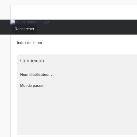
Rechercher
Index du forum
Connexion
Nom d’utilisateur :
Mot de passe :
Trans District
Forum d'information sur les transidentités masculines FtM/FtX/