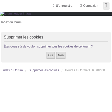
S’enregistrer
Connexion
Index du forum
Supprimer les cookies
Trans District
Êtes-vous sûr de vouloir supprimer tous les cookies de ce forum ?
Forum d'information sur les transidentités masculines FtM/FtX/Ft*
Index du forum
Supprimer les cookies
Heures au format
UTC+02:00