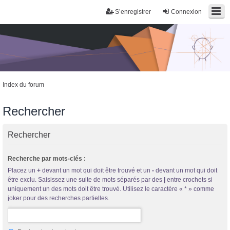
S’enregistrer
Connexion
Index du forum
Rechercher
Rechercher
Trans District
Recherche par mots-clés :
Forum d'information sur les transidentités masculines FtM/FtX/Ft*
Placez un
+
devant un mot qui doit être trouvé et un
-
devant un mot qui doit
être exclu. Saisissez une suite de mots séparés par des
|
entre crochets si
uniquement un des mots doit être trouvé. Utilisez le caractère « * » comme
joker pour des recherches partielles.