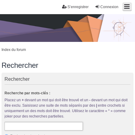
S’enregistrer
Connexion
Index du forum
Rechercher
Rechercher
Trans District
Recherche par mots-clés :
Forum d'information sur les transidentités masculines FtM/FtX/Ft*
Placez un
+
devant un mot qui doit être trouvé et un
-
devant un mot qui doit
être exclu. Saisissez une suite de mots séparés par des
|
entre crochets si
uniquement un des mots doit être trouvé. Utilisez le caractère « * » comme
joker pour des recherches partielles.