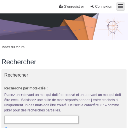
S’enregistrer
Connexion
Index du forum
Rechercher
Rechercher
Trans District
Recherche par mots-clés :
Forum d'information sur les transidentités masculines FtM/FtX/Ft*
Placez un
+
devant un mot qui doit être trouvé et un
-
devant un mot qui doit
être exclu. Saisissez une suite de mots séparés par des
|
entre crochets si
uniquement un des mots doit être trouvé. Utilisez le caractère « * » comme
joker pour des recherches partielles.