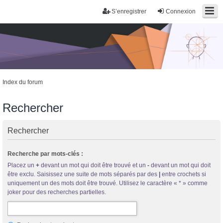
S’enregistrer
Connexion
Index du forum
Rechercher
Rechercher
Trans District
Recherche par mots-clés :
Forum d'information sur les transidentités masculines FtM/FtX/Ft*
Placez un
+
devant un mot qui doit être trouvé et un
-
devant un mot qui doit
être exclu. Saisissez une suite de mots séparés par des
|
entre crochets si
uniquement un des mots doit être trouvé. Utilisez le caractère « * » comme
joker pour des recherches partielles.