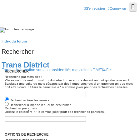
S’enregistrer
Connexion
Index du forum
Rechercher
Trans District
Forum d'information sur les transidentités masculines FtM/FtX/Ft*
RECHERCHER
Recherche par mots-clés :
Placez un
+
devant un mot qui doit être trouvé et un
-
devant un mot qui doit être exclu.
Saisissez une suite de mots séparés par des
|
entre crochets si uniquement un des mots
doit être trouvé. Utilisez le caractère « * » comme joker pour des recherches partielles.
Rechercher tous les termes
Rechercher n’importe lequel de ces termes
Rechercher par auteur :
Utilisez le caractère « * » comme joker pour des recherches partielles.
OPTIONS DE RECHERCHE
Rechercher dans les forums :