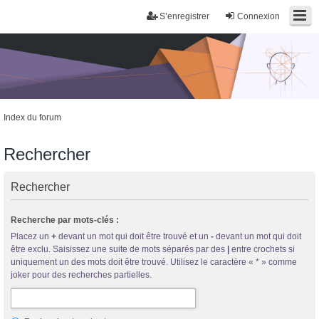
S’enregistrer
Connexion
Index du forum
Rechercher
Rechercher
Trans District
Recherche par mots-clés :
Forum d'information sur les transidentités masculines FtM/FtX/Ft*
Placez un
+
devant un mot qui doit être trouvé et un
-
devant un mot qui doit
être exclu. Saisissez une suite de mots séparés par des
|
entre crochets si
uniquement un des mots doit être trouvé. Utilisez le caractère « * » comme
joker pour des recherches partielles.