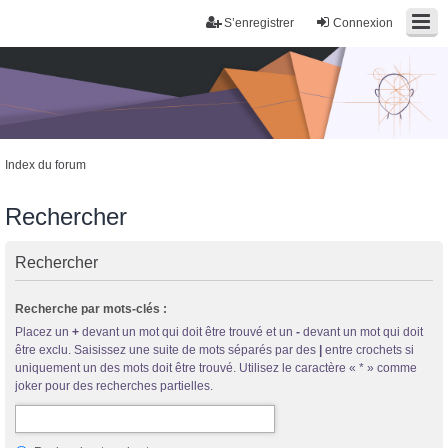
S’enregistrer
Connexion
Index du forum
Rechercher
Rechercher
Trans District
Recherche par mots-clés :
Forum d'information sur les transidentités masculines FtM/FtX/Ft*
Placez un
+
devant un mot qui doit être trouvé et un
-
devant un mot qui doit
être exclu. Saisissez une suite de mots séparés par des
|
entre crochets si
uniquement un des mots doit être trouvé. Utilisez le caractère « * » comme
joker pour des recherches partielles.