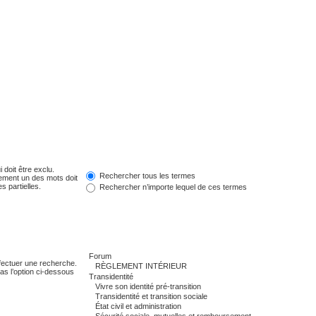
 doit être exclu.
Rechercher tous les termes
ement un des mots doit
s partielles.
Rechercher n’importe lequel de ces termes
fectuer une recherche.
s l’option ci-dessous