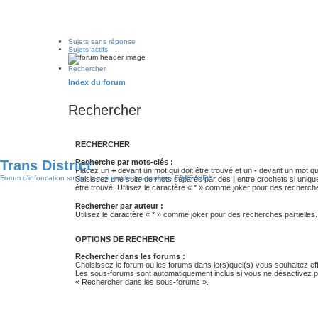
Sujets sans réponse
Sujets actifs
Rechercher
Index du forum
Rechercher
RECHERCHER
Recherche par mots-clés :
Trans District
Placez un
+
devant un mot qui doit être trouvé et un
-
devant un mot qui
Forum d'information sur les transidentités masculines FtM/FtX/Ft*
Saisissez une suite de mots séparés par des
|
entre crochets si uniqu
être trouvé. Utilisez le caractère « * » comme joker pour des recherche
Rechercher par auteur :
Utilisez le caractère « * » comme joker pour des recherches partielles.
OPTIONS DE RECHERCHE
Rechercher dans les forums :
Choisissez le forum ou les forums dans le(s)quel(s) vous souhaitez ef
Les sous-forums sont automatiquement inclus si vous ne désactivez pa
« Rechercher dans les sous-forums ».