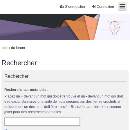
S’enregistrer
Connexion
Index du forum
Rechercher
Rechercher
Trans District
Recherche par mots-clés :
Forum d'information sur les transidentités masculines FtM/FtX/Ft*
Placez un
+
devant un mot qui doit être trouvé et un
-
devant un mot qui doit
être exclu. Saisissez une suite de mots séparés par des
|
entre crochets si
uniquement un des mots doit être trouvé. Utilisez le caractère « * » comme
joker pour des recherches partielles.