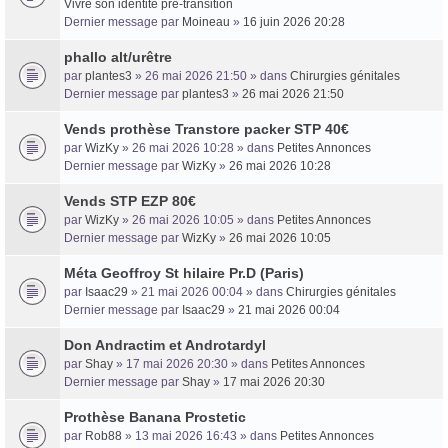
Vivre son identité pré-transition
Dernier message par
Moineau
»
16 juin 2026 20:28
phallo alt/urêtre
par
plantes3
» 26 mai 2026 21:50 » dans
Chirurgies génitales
Dernier message par
plantes3
»
26 mai 2026 21:50
Vends prothèse Transtore packer STP 40€
par
WizKy
» 26 mai 2026 10:28 » dans
Petites Annonces
Dernier message par
WizKy
»
26 mai 2026 10:28
Vends STP EZP 80€
par
WizKy
» 26 mai 2026 10:05 » dans
Petites Annonces
Dernier message par
WizKy
»
26 mai 2026 10:05
Méta Geoffroy St hilaire Pr.D (Paris)
par
Isaac29
» 21 mai 2026 00:04 » dans
Chirurgies génitales
Dernier message par
Isaac29
»
21 mai 2026 00:04
Don Andractim et Androtardyl
par
Shay
» 17 mai 2026 20:30 » dans
Petites Annonces
Dernier message par
Shay
»
17 mai 2026 20:30
Prothèse Banana Prostetic
par
Rob88
» 13 mai 2026 16:43 » dans
Petites Annonces