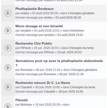
Dernier message par
HubertI
»
04 août 2026 12:04
Phalloplastie Bordeaux
Trans District
par
smiley
» 03 août 2026 08:26 » dans
Chirurgies génitales
Dernier message par
smiley
»
03 août 2026 08:26
Forum d'information sur les transidentités masculines FtM/FtX/Ft*
Micro dosage et non binarité
par
nectarin
» 01 août 2026 23:01 » dans
Hormones
Dernier message par
nectarin
»
01 août 2026 23:01
Recherche Chir Public
par
PiPiouh
» 25 juil. 2026 20:03 » dans
Chirurgies du torse
Dernier message par
PiPiouh
»
25 juil. 2026 20:03
Sensations post op avec la phalloplastie abdominale
?
par
Roroman
» 06 juil. 2026 21:34 » dans
Chirurgies génitales
Dernier message par
Roroman
»
06 juil. 2026 21:34
Recherche retours Dr C. Le Havre
par
ClaudeK
» 30 juin 2026 10:00 » dans
Chirurgies du torse
Dernier message par
ClaudeK
»
30 juin 2026 10:00
Pilosité
par
Moineau
» 16 juin 2026 20:28 » dans