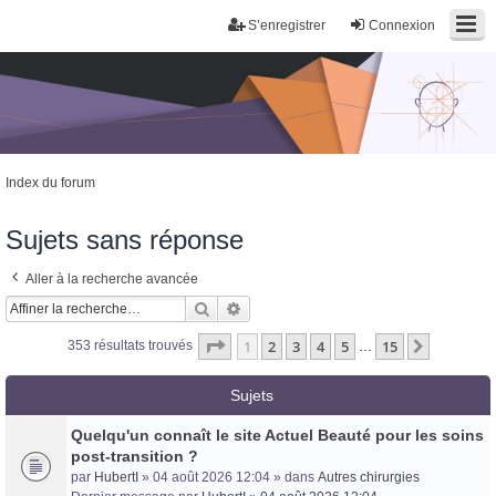
S’enregistrer
Connexion
Index du forum
Sujets sans réponse
Aller à la recherche avancée
Rechercher
Recherche avancée
Page
1
sur
15
1
2
3
4
5
15
Suivante
353 résultats trouvés
…
Sujets
Quelqu'un connaît le site Actuel Beauté pour les soins
post-transition ?
par
HubertI
» 04 août 2026 12:04 » dans
Autres chirurgies