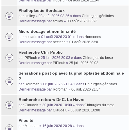
Dernier message par
HubertI
»
04 août 2026 12:04
Phalloplastie Bordeaux
Trans District
par
smiley
» 03 août 2026 08:26 » dans
Chirurgies génitales
Dernier message par
smiley
»
03 août 2026 08:26
Forum d'information sur les transidentités masculines FtM/FtX/Ft*
Micro dosage et non binarité
par
nectarin
» 01 août 2026 23:01 » dans
Hormones
Dernier message par
nectarin
»
01 août 2026 23:01
Recherche Chir Public
par
PiPiouh
» 25 juil. 2026 20:03 » dans
Chirurgies du torse
Dernier message par
PiPiouh
»
25 juil. 2026 20:03
Sensations post op avec la phalloplastie abdominale
?
par
Roroman
» 06 juil. 2026 21:34 » dans
Chirurgies génitales
Dernier message par
Roroman
»
06 juil. 2026 21:34
Recherche retours Dr C. Le Havre
par
ClaudeK
» 30 juin 2026 10:00 » dans
Chirurgies du torse
Dernier message par
ClaudeK
»
30 juin 2026 10:00
Pilosité
par
Moineau
» 16 juin 2026 20:28 » dans