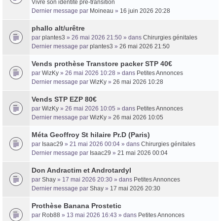
Vivre son identité pré-transition
Dernier message par
Moineau
»
16 juin 2026 20:28
phallo alt/urêtre
par
plantes3
» 26 mai 2026 21:50 » dans
Chirurgies génitales
Dernier message par
plantes3
»
26 mai 2026 21:50
Vends prothèse Transtore packer STP 40€
par
WizKy
» 26 mai 2026 10:28 » dans
Petites Annonces
Dernier message par
WizKy
»
26 mai 2026 10:28
Vends STP EZP 80€
par
WizKy
» 26 mai 2026 10:05 » dans
Petites Annonces
Dernier message par
WizKy
»
26 mai 2026 10:05
Méta Geoffroy St hilaire Pr.D (Paris)
par
Isaac29
» 21 mai 2026 00:04 » dans
Chirurgies génitales
Dernier message par
Isaac29
»
21 mai 2026 00:04
Don Andractim et Androtardyl
par
Shay
» 17 mai 2026 20:30 » dans
Petites Annonces
Dernier message par
Shay
»
17 mai 2026 20:30
Prothèse Banana Prostetic
par
Rob88
» 13 mai 2026 16:43 » dans
Petites Annonces