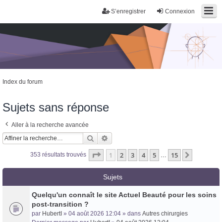
S’enregistrer
Connexion
Index du forum
Sujets sans réponse
Aller à la recherche avancée
Rechercher
Recherche avancée
Page
1
sur
15
1
2
3
4
5
15
Suivante
353 résultats trouvés
…
Sujets
Quelqu'un connaît le site Actuel Beauté pour les soins
post-transition ?
par
HubertI
» 04 août 2026 12:04 » dans
Autres chirurgies