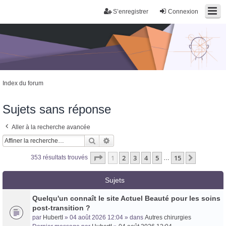
S’enregistrer
Connexion
Index du forum
Sujets sans réponse
Aller à la recherche avancée
Rechercher
Recherche avancée
Page
1
sur
15
1
2
3
4
5
15
Suivante
353 résultats trouvés
…
Sujets
Quelqu'un connaît le site Actuel Beauté pour les soins
post-transition ?
par
HubertI
» 04 août 2026 12:04 » dans
Autres chirurgies