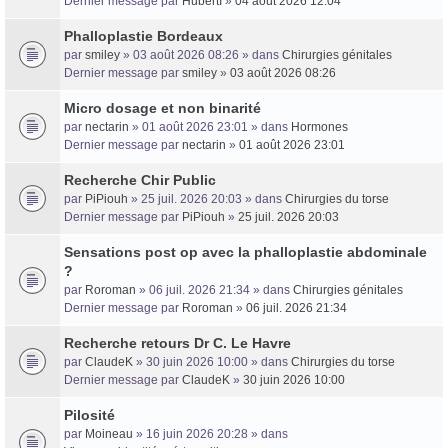
Dernier message par
HubertI
»
04 août 2026 12:04
Phalloplastie Bordeaux
Trans District
par
smiley
» 03 août 2026 08:26 » dans
Chirurgies génitales
Dernier message par
smiley
»
03 août 2026 08:26
Forum d'information sur les transidentités masculines FtM/FtX/Ft*
Micro dosage et non binarité
par
nectarin
» 01 août 2026 23:01 » dans
Hormones
Dernier message par
nectarin
»
01 août 2026 23:01
Recherche Chir Public
par
PiPiouh
» 25 juil. 2026 20:03 » dans
Chirurgies du torse
Dernier message par
PiPiouh
»
25 juil. 2026 20:03
Sensations post op avec la phalloplastie abdominale
?
par
Roroman
» 06 juil. 2026 21:34 » dans
Chirurgies génitales
Dernier message par
Roroman
»
06 juil. 2026 21:34
Recherche retours Dr C. Le Havre
par
ClaudeK
» 30 juin 2026 10:00 » dans
Chirurgies du torse
Dernier message par
ClaudeK
»
30 juin 2026 10:00
Pilosité
par
Moineau
» 16 juin 2026 20:28 » dans