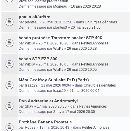
Vivre son identité pré-transition
Dernier message par
Moineau
»
16 juin 2026 20:28
phallo alt/urêtre
par
plantes3
» 26 mai 2026 21:50 » dans
Chirurgies génitales
Dernier message par
plantes3
»
26 mai 2026 21:50
Vends prothèse Transtore packer STP 40€
par
WizKy
» 26 mai 2026 10:28 » dans
Petites Annonces
Dernier message par
WizKy
»
26 mai 2026 10:28
Vends STP EZP 80€
par
WizKy
» 26 mai 2026 10:05 » dans
Petites Annonces
Dernier message par
WizKy
»
26 mai 2026 10:05
Méta Geoffroy St hilaire Pr.D (Paris)
par
Isaac29
» 21 mai 2026 00:04 » dans
Chirurgies génitales
Dernier message par
Isaac29
»
21 mai 2026 00:04
Don Andractim et Androtardyl
par
Shay
» 17 mai 2026 20:30 » dans
Petites Annonces
Dernier message par
Shay
»
17 mai 2026 20:30
Prothèse Banana Prostetic
par
Rob88
» 13 mai 2026 16:43 » dans
Petites Annonces