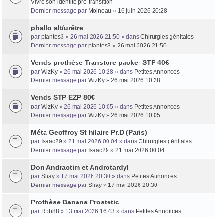
Vivre son identité pré-transition
Dernier message par
Moineau
»
16 juin 2026 20:28
phallo alt/urêtre
par
plantes3
» 26 mai 2026 21:50 » dans
Chirurgies génitales
Dernier message par
plantes3
»
26 mai 2026 21:50
Vends prothèse Transtore packer STP 40€
par
WizKy
» 26 mai 2026 10:28 » dans
Petites Annonces
Dernier message par
WizKy
»
26 mai 2026 10:28
Vends STP EZP 80€
par
WizKy
» 26 mai 2026 10:05 » dans
Petites Annonces
Dernier message par
WizKy
»
26 mai 2026 10:05
Méta Geoffroy St hilaire Pr.D (Paris)
par
Isaac29
» 21 mai 2026 00:04 » dans
Chirurgies génitales
Dernier message par
Isaac29
»
21 mai 2026 00:04
Don Andractim et Androtardyl
par
Shay
» 17 mai 2026 20:30 » dans
Petites Annonces
Dernier message par
Shay
»
17 mai 2026 20:30
Prothèse Banana Prostetic
par
Rob88
» 13 mai 2026 16:43 » dans
Petites Annonces