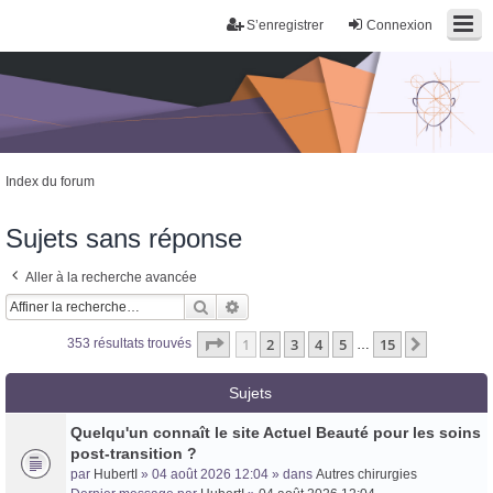
S’enregistrer
Connexion
Index du forum
Sujets sans réponse
Aller à la recherche avancée
Rechercher
Recherche avancée
Page
1
sur
15
1
2
3
4
5
15
Suivante
353 résultats trouvés
…
Sujets
Quelqu'un connaît le site Actuel Beauté pour les soins
post-transition ?
par
HubertI
» 04 août 2026 12:04 » dans
Autres chirurgies