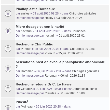
Dernier message par
HubertI
»
04 août 2026 12:04
Phalloplastie Bordeaux
Trans District
par
smiley
» 03 août 2026 08:26 » dans
Chirurgies génitales
Dernier message par
smiley
»
03 août 2026 08:26
Forum d'information sur les transidentités masculines FtM/FtX/Ft*
Micro dosage et non binarité
par
nectarin
» 01 août 2026 23:01 » dans
Hormones
Dernier message par
nectarin
»
01 août 2026 23:01
Recherche Chir Public
par
PiPiouh
» 25 juil. 2026 20:03 » dans
Chirurgies du torse
Dernier message par
PiPiouh
»
25 juil. 2026 20:03
Sensations post op avec la phalloplastie abdominale
?
par
Roroman
» 06 juil. 2026 21:34 » dans
Chirurgies génitales
Dernier message par
Roroman
»
06 juil. 2026 21:34
Recherche retours Dr C. Le Havre
par
ClaudeK
» 30 juin 2026 10:00 » dans
Chirurgies du torse
Dernier message par
ClaudeK
»
30 juin 2026 10:00
Pilosité
par
Moineau
» 16 juin 2026 20:28 » dans