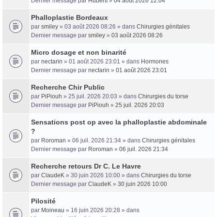
Dernier message par
HubertI
»
04 août 2026 12:04
Phalloplastie Bordeaux
Trans District
par
smiley
» 03 août 2026 08:26 » dans
Chirurgies génitales
Dernier message par
smiley
»
03 août 2026 08:26
Forum d'information sur les transidentités masculines FtM/FtX/Ft*
Micro dosage et non binarité
par
nectarin
» 01 août 2026 23:01 » dans
Hormones
Dernier message par
nectarin
»
01 août 2026 23:01
Recherche Chir Public
par
PiPiouh
» 25 juil. 2026 20:03 » dans
Chirurgies du torse
Dernier message par
PiPiouh
»
25 juil. 2026 20:03
Sensations post op avec la phalloplastie abdominale
?
par
Roroman
» 06 juil. 2026 21:34 » dans
Chirurgies génitales
Dernier message par
Roroman
»
06 juil. 2026 21:34
Recherche retours Dr C. Le Havre
par
ClaudeK
» 30 juin 2026 10:00 » dans
Chirurgies du torse
Dernier message par
ClaudeK
»
30 juin 2026 10:00
Pilosité
par
Moineau
» 16 juin 2026 20:28 » dans