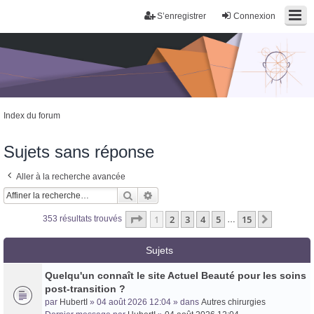
S’enregistrer
Connexion
Index du forum
Sujets sans réponse
Aller à la recherche avancée
Rechercher
Recherche avancée
Page
1
sur
15
1
2
3
4
5
15
Suivante
353 résultats trouvés
…
Sujets
Quelqu'un connaît le site Actuel Beauté pour les soins
post-transition ?
par
HubertI
» 04 août 2026 12:04 » dans
Autres chirurgies