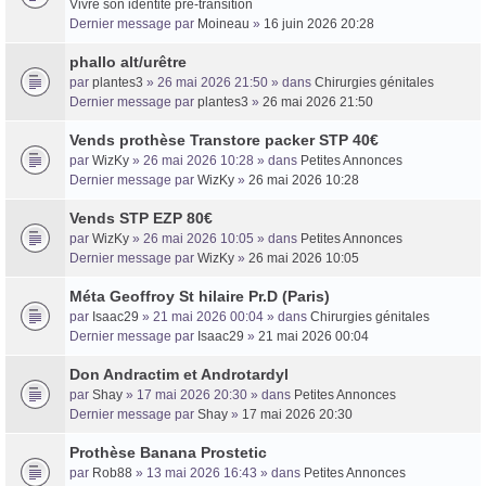
Vivre son identité pré-transition
Dernier message par
Moineau
»
16 juin 2026 20:28
phallo alt/urêtre
par
plantes3
» 26 mai 2026 21:50 » dans
Chirurgies génitales
Dernier message par
plantes3
»
26 mai 2026 21:50
Vends prothèse Transtore packer STP 40€
par
WizKy
» 26 mai 2026 10:28 » dans
Petites Annonces
Dernier message par
WizKy
»
26 mai 2026 10:28
Vends STP EZP 80€
par
WizKy
» 26 mai 2026 10:05 » dans
Petites Annonces
Dernier message par
WizKy
»
26 mai 2026 10:05
Méta Geoffroy St hilaire Pr.D (Paris)
par
Isaac29
» 21 mai 2026 00:04 » dans
Chirurgies génitales
Dernier message par
Isaac29
»
21 mai 2026 00:04
Don Andractim et Androtardyl
par
Shay
» 17 mai 2026 20:30 » dans
Petites Annonces
Dernier message par
Shay
»
17 mai 2026 20:30
Prothèse Banana Prostetic
par
Rob88
» 13 mai 2026 16:43 » dans
Petites Annonces