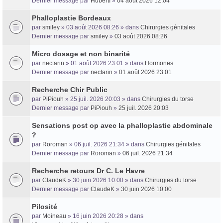
Dernier message par
HubertI
»
04 août 2026 12:04
Phalloplastie Bordeaux
Trans District
par
smiley
» 03 août 2026 08:26 » dans
Chirurgies génitales
Dernier message par
smiley
»
03 août 2026 08:26
Forum d'information sur les transidentités masculines FtM/FtX/Ft*
Micro dosage et non binarité
par
nectarin
» 01 août 2026 23:01 » dans
Hormones
Dernier message par
nectarin
»
01 août 2026 23:01
Recherche Chir Public
par
PiPiouh
» 25 juil. 2026 20:03 » dans
Chirurgies du torse
Dernier message par
PiPiouh
»
25 juil. 2026 20:03
Sensations post op avec la phalloplastie abdominale
?
par
Roroman
» 06 juil. 2026 21:34 » dans
Chirurgies génitales
Dernier message par
Roroman
»
06 juil. 2026 21:34
Recherche retours Dr C. Le Havre
par
ClaudeK
» 30 juin 2026 10:00 » dans
Chirurgies du torse
Dernier message par
ClaudeK
»
30 juin 2026 10:00
Pilosité
par
Moineau
» 16 juin 2026 20:28 » dans