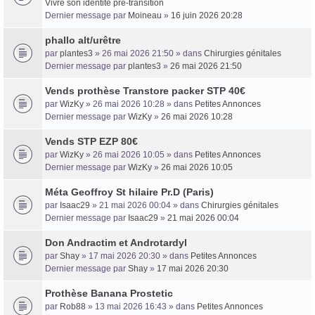
Vivre son identité pré-transition
Dernier message par
Moineau
»
16 juin 2026 20:28
phallo alt/urêtre
par
plantes3
» 26 mai 2026 21:50 » dans
Chirurgies génitales
Dernier message par
plantes3
»
26 mai 2026 21:50
Vends prothèse Transtore packer STP 40€
par
WizKy
» 26 mai 2026 10:28 » dans
Petites Annonces
Dernier message par
WizKy
»
26 mai 2026 10:28
Vends STP EZP 80€
par
WizKy
» 26 mai 2026 10:05 » dans
Petites Annonces
Dernier message par
WizKy
»
26 mai 2026 10:05
Méta Geoffroy St hilaire Pr.D (Paris)
par
Isaac29
» 21 mai 2026 00:04 » dans
Chirurgies génitales
Dernier message par
Isaac29
»
21 mai 2026 00:04
Don Andractim et Androtardyl
par
Shay
» 17 mai 2026 20:30 » dans
Petites Annonces
Dernier message par
Shay
»
17 mai 2026 20:30
Prothèse Banana Prostetic
par
Rob88
» 13 mai 2026 16:43 » dans
Petites Annonces