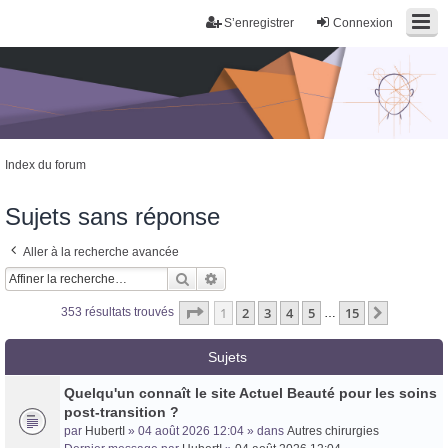
S’enregistrer
Connexion
Index du forum
Sujets sans réponse
Aller à la recherche avancée
Rechercher
Recherche avancée
Page
1
sur
15
1
2
3
4
5
15
Suivante
353 résultats trouvés
…
Sujets
Quelqu'un connaît le site Actuel Beauté pour les soins
post-transition ?
par
HubertI
» 04 août 2026 12:04 » dans
Autres chirurgies