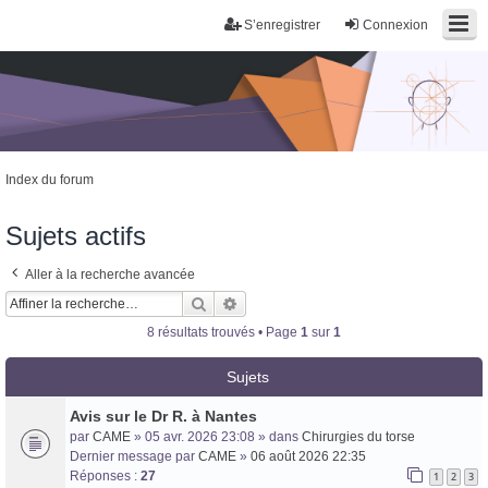
S’enregistrer
Connexion
Index du forum
Sujets actifs
Aller à la recherche avancée
Trans District
Forum d'information sur les transidentités masculines FtM/FtX/Ft*
Rechercher
Recherche avancée
8 résultats trouvés • Page
1
sur
1
Sujets
Avis sur le Dr R. à Nantes
par
CAME
» 05 avr. 2026 23:08 » dans
Chirurgies du torse
Dernier message par
CAME
»
06 août 2026 22:35
Réponses :
27
1
2
3