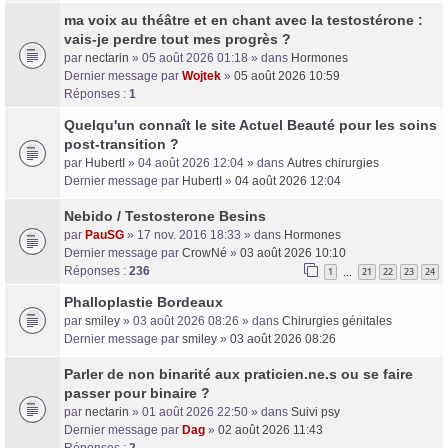
ma voix au théâtre et en chant avec la testostérone :
vais-je perdre tout mes progrès ?
par
nectarin
» 05 août 2026 01:18 » dans
Hormones
Dernier message par
Wojtek
»
05 août 2026 10:59
Réponses :
1
Quelqu'un connaît le site Actuel Beauté pour les soins
post-transition ?
par
HubertI
» 04 août 2026 12:04 » dans
Autres chirurgies
Dernier message par
HubertI
»
04 août 2026 12:04
Nebido / Testosterone Besins
par
PauSG
» 17 nov. 2016 18:33 » dans
Hormones
Dernier message par
CrowNé
»
03 août 2026 10:10
Réponses :
236
1
21
22
23
24
…
Phalloplastie Bordeaux
par
smiley
» 03 août 2026 08:26 » dans
Chirurgies génitales
Dernier message par
smiley
»
03 août 2026 08:26
Parler de non binarité aux praticien.ne.s ou se faire
passer pour binaire ?
par
nectarin
» 01 août 2026 22:50 » dans
Suivi psy
Dernier message par
Dag
»
02 août 2026 11:43
Réponses :
2