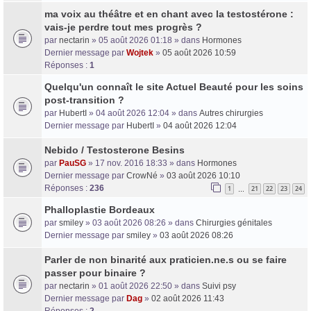
ma voix au théâtre et en chant avec la testostérone :
vais-je perdre tout mes progrès ?
par
nectarin
» 05 août 2026 01:18 » dans
Hormones
Dernier message par
Wojtek
»
05 août 2026 10:59
Réponses :
1
Quelqu'un connaît le site Actuel Beauté pour les soins
post-transition ?
par
HubertI
» 04 août 2026 12:04 » dans
Autres chirurgies
Dernier message par
HubertI
»
04 août 2026 12:04
Nebido / Testosterone Besins
par
PauSG
» 17 nov. 2016 18:33 » dans
Hormones
Dernier message par
CrowNé
»
03 août 2026 10:10
Réponses :
236
1
21
22
23
24
…
Phalloplastie Bordeaux
par
smiley
» 03 août 2026 08:26 » dans
Chirurgies génitales
Dernier message par
smiley
»
03 août 2026 08:26
Parler de non binarité aux praticien.ne.s ou se faire
passer pour binaire ?
par
nectarin
» 01 août 2026 22:50 » dans
Suivi psy
Dernier message par
Dag
»
02 août 2026 11:43
Réponses :
2