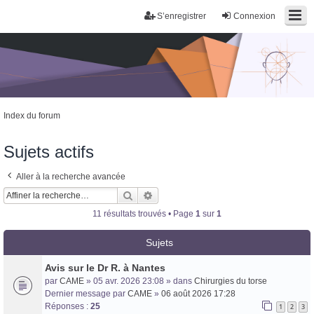
S’enregistrer
Connexion
Index du forum
Sujets actifs
Aller à la recherche avancée
Rechercher
Recherche avancée
11 résultats trouvés • Page
1
sur
1
Trans District
Forum d'information sur les transidentités masculines FtM/FtX/Ft*
Sujets
Avis sur le Dr R. à Nantes
par
CAME
» 05 avr. 2026 23:08 » dans
Chirurgies du torse
Dernier message par
CAME
»
06 août 2026 17:28
Réponses :
25
1
2
3