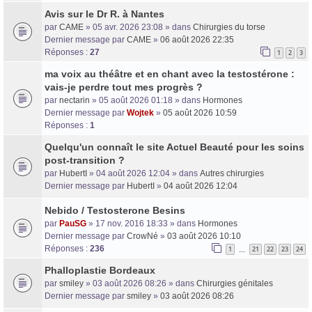
Avis sur le Dr R. à Nantes
par
CAME
» 05 avr. 2026 23:08 » dans
Chirurgies du torse
Dernier message par
CAME
»
06 août 2026 22:35
Réponses :
27
1
2
3
ma voix au théâtre et en chant avec la testostérone :
vais-je perdre tout mes progrès ?
par
nectarin
» 05 août 2026 01:18 » dans
Hormones
Dernier message par
Wojtek
»
05 août 2026 10:59
Réponses :
1
Quelqu'un connaît le site Actuel Beauté pour les soins
post-transition ?
par
HubertI
» 04 août 2026 12:04 » dans
Autres chirurgies
Dernier message par
HubertI
»
04 août 2026 12:04
Nebido / Testosterone Besins
par
PauSG
» 17 nov. 2016 18:33 » dans
Hormones
Dernier message par
CrowNé
»
03 août 2026 10:10
Réponses :
236
1
21
22
23
24
…
Phalloplastie Bordeaux
par
smiley
» 03 août 2026 08:26 » dans
Chirurgies génitales
Dernier message par
smiley
»
03 août 2026 08:26