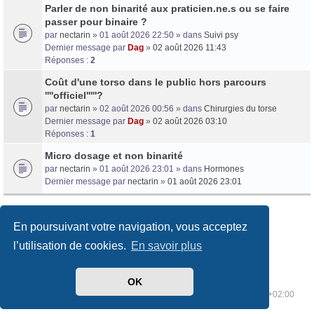
Parler de non binarité aux praticien.ne.s ou se faire
passer pour binaire ?
par
nectarin
» 01 août 2026 22:50 » dans
Suivi psy
Dernier message par
Dag
»
02 août 2026 11:43
Réponses :
2
Coût d'une torso dans le public hors parcours
''''officiel'''''?
par
nectarin
» 02 août 2026 00:56 » dans
Chirurgies du torse
Dernier message par
Dag
»
02 août 2026 03:10
Réponses :
1
Micro dosage et non binarité
par
nectarin
» 01 août 2026 23:01 » dans
Hormones
Dernier message par
nectarin
»
01 août 2026 23:01
En poursuivant votre navigation, vous acceptez
9 résultats trouvés • Page
1
sur
1
l’utilisation de cookies.
En savoir plus
OK
Index du forum
Supprimer les cookies
Heures au format
UTC+02:00