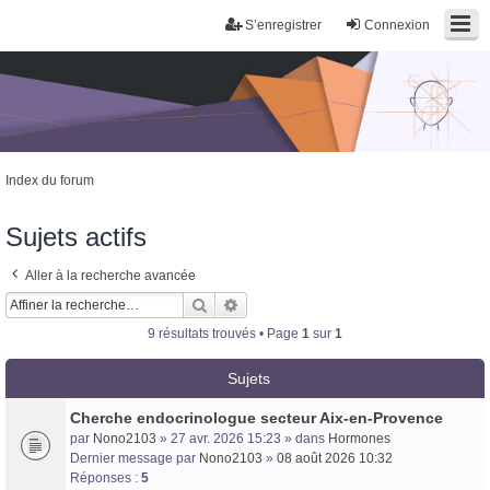
S’enregistrer
Connexion
Index du forum
Sujets actifs
Aller à la recherche avancée
Trans District
Rechercher
Recherche avancée
Forum d'information sur les transidentités masculines FtM/FtX/Ft*
9 résultats trouvés • Page
1
sur
1
Sujets
Cherche endocrinologue secteur Aix-en-Provence
par
Nono2103
» 27 avr. 2026 15:23 » dans
Hormones
Dernier message par
Nono2103
»
08 août 2026 10:32
Réponses :
5