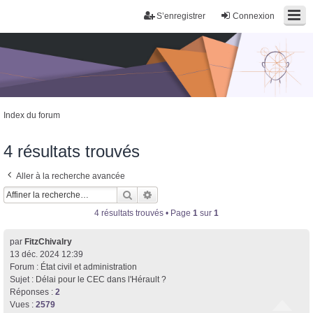
S’enregistrer
Connexion
Index du forum
4 résultats trouvés
Aller à la recherche avancée
Rechercher
Recherche avancée
4 résultats trouvés • Page
1
sur
1
Trans District
par
FitzChivalry
Forum d'information sur les transidentités masculines FtM/FtX/Ft*
13 déc. 2024 12:39
Forum :
État civil et administration
Sujet :
Délai pour le CEC dans l'Hérault ?
Réponses :
2
Vues :
2579