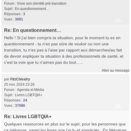
Forum :
Vivre son identité pré-transition
Sujet :
En questionnement…
Réponses :
3
Vues :
3081
Re: En questionnement…
Hello ! Si j'ai bien compris ta situation, pour le moment tu es en
questionnement - tu n'es pas sûre de vouloir ou non une
transition, tu n'es pas à l'aise par rapport aux démarches/au fait
de devoir expliquer ta situation à des professionnels de santé, et
c'est ta voix que tu n'aimes pas du tout......
Aller au message
par
FitzChivalry
25 nov. 2024 23:28
Forum :
Agenda et Média
Sujet :
Livres LGBTQIA+
Réponses :
24
Vues :
37086
Re: Livres LGBTQIA+
Quelques ressources en plus sur le sujet, pour les personnes que
ça intéresse, parmi les livres que j'ai lu et appréciés : En littérature