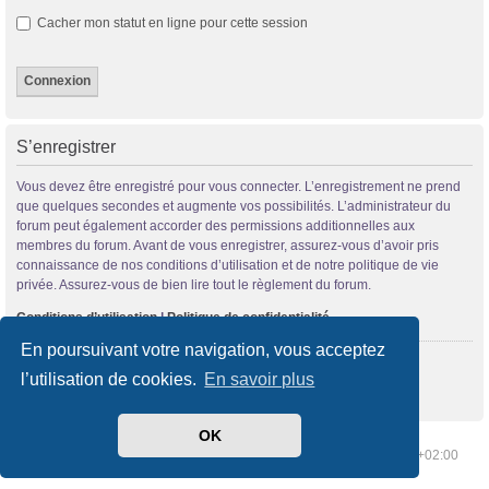
Cacher mon statut en ligne pour cette session
S’enregistrer
Vous devez être enregistré pour vous connecter. L’enregistrement ne prend
que quelques secondes et augmente vos possibilités. L’administrateur du
forum peut également accorder des permissions additionnelles aux
membres du forum. Avant de vous enregistrer, assurez-vous d’avoir pris
connaissance de nos conditions d’utilisation et de notre politique de vie
privée. Assurez-vous de bien lire tout le règlement du forum.
Conditions d’utilisation
|
Politique de confidentialité
En poursuivant votre navigation, vous acceptez
S’enregistrer
l’utilisation de cookies.
En savoir plus
OK
Index du forum
Supprimer les cookies
Heures au format
UTC+02:00