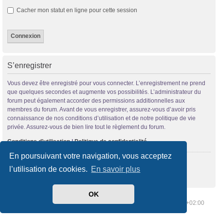
Cacher mon statut en ligne pour cette session
S’enregistrer
Vous devez être enregistré pour vous connecter. L’enregistrement ne prend
que quelques secondes et augmente vos possibilités. L’administrateur du
forum peut également accorder des permissions additionnelles aux
membres du forum. Avant de vous enregistrer, assurez-vous d’avoir pris
connaissance de nos conditions d’utilisation et de notre politique de vie
privée. Assurez-vous de bien lire tout le règlement du forum.
Conditions d’utilisation
|
Politique de confidentialité
En poursuivant votre navigation, vous acceptez
S’enregistrer
l’utilisation de cookies.
En savoir plus
OK
Index du forum
Supprimer les cookies
Heures au format
UTC+02:00