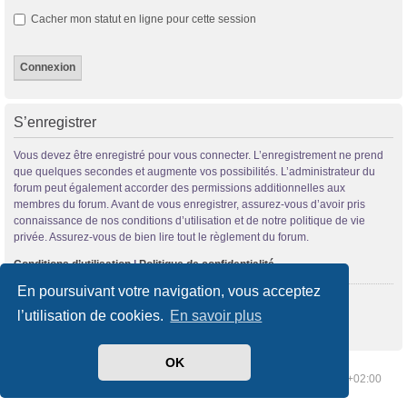
Cacher mon statut en ligne pour cette session
S’enregistrer
Vous devez être enregistré pour vous connecter. L’enregistrement ne prend
que quelques secondes et augmente vos possibilités. L’administrateur du
forum peut également accorder des permissions additionnelles aux
membres du forum. Avant de vous enregistrer, assurez-vous d’avoir pris
connaissance de nos conditions d’utilisation et de notre politique de vie
privée. Assurez-vous de bien lire tout le règlement du forum.
Conditions d’utilisation
|
Politique de confidentialité
En poursuivant votre navigation, vous acceptez
S’enregistrer
l’utilisation de cookies.
En savoir plus
OK
Index du forum
Supprimer les cookies
Heures au format
UTC+02:00