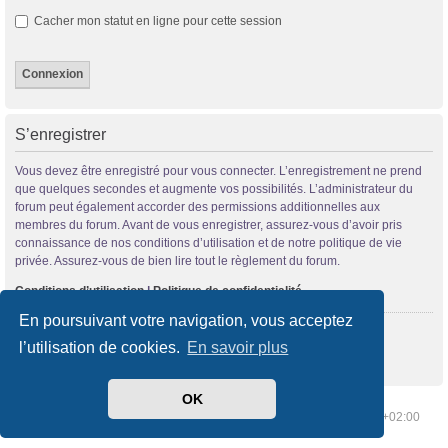
Cacher mon statut en ligne pour cette session
S’enregistrer
Vous devez être enregistré pour vous connecter. L’enregistrement ne prend
que quelques secondes et augmente vos possibilités. L’administrateur du
forum peut également accorder des permissions additionnelles aux
membres du forum. Avant de vous enregistrer, assurez-vous d’avoir pris
connaissance de nos conditions d’utilisation et de notre politique de vie
privée. Assurez-vous de bien lire tout le règlement du forum.
Conditions d’utilisation
|
Politique de confidentialité
En poursuivant votre navigation, vous acceptez
S’enregistrer
l’utilisation de cookies.
En savoir plus
OK
Index du forum
Supprimer les cookies
Heures au format
UTC+02:00