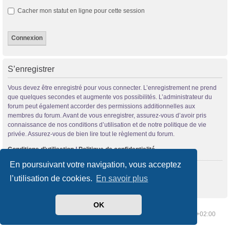
Cacher mon statut en ligne pour cette session
S’enregistrer
Vous devez être enregistré pour vous connecter. L’enregistrement ne prend
que quelques secondes et augmente vos possibilités. L’administrateur du
forum peut également accorder des permissions additionnelles aux
membres du forum. Avant de vous enregistrer, assurez-vous d’avoir pris
connaissance de nos conditions d’utilisation et de notre politique de vie
privée. Assurez-vous de bien lire tout le règlement du forum.
Conditions d’utilisation
|
Politique de confidentialité
En poursuivant votre navigation, vous acceptez
S’enregistrer
l’utilisation de cookies.
En savoir plus
OK
Index du forum
Supprimer les cookies
Heures au format
UTC+02:00