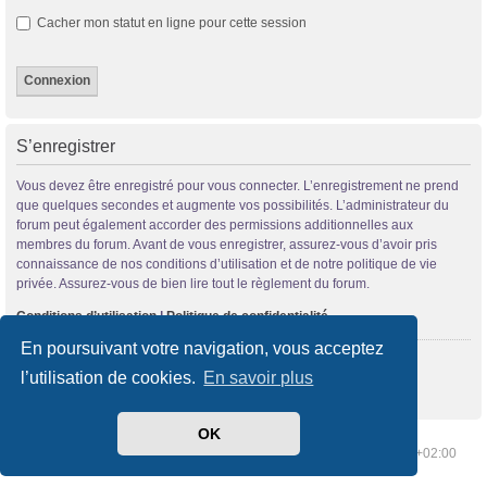
Cacher mon statut en ligne pour cette session
S’enregistrer
Vous devez être enregistré pour vous connecter. L’enregistrement ne prend
que quelques secondes et augmente vos possibilités. L’administrateur du
forum peut également accorder des permissions additionnelles aux
membres du forum. Avant de vous enregistrer, assurez-vous d’avoir pris
connaissance de nos conditions d’utilisation et de notre politique de vie
privée. Assurez-vous de bien lire tout le règlement du forum.
Conditions d’utilisation
|
Politique de confidentialité
En poursuivant votre navigation, vous acceptez
S’enregistrer
l’utilisation de cookies.
En savoir plus
OK
Index du forum
Supprimer les cookies
Heures au format
UTC+02:00