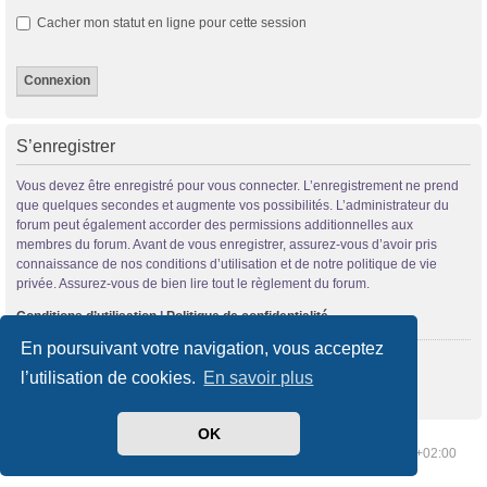
Cacher mon statut en ligne pour cette session
S’enregistrer
Vous devez être enregistré pour vous connecter. L’enregistrement ne prend
que quelques secondes et augmente vos possibilités. L’administrateur du
forum peut également accorder des permissions additionnelles aux
membres du forum. Avant de vous enregistrer, assurez-vous d’avoir pris
connaissance de nos conditions d’utilisation et de notre politique de vie
privée. Assurez-vous de bien lire tout le règlement du forum.
Conditions d’utilisation
|
Politique de confidentialité
En poursuivant votre navigation, vous acceptez
S’enregistrer
l’utilisation de cookies.
En savoir plus
OK
Index du forum
Supprimer les cookies
Heures au format
UTC+02:00