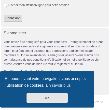
Cacher mon statut en ligne pour cette session
S’enregistrer
Vous devez être enregistré pour vous connecter. L’enregistrement ne prend
que quelques secondes et augmente vos possibilités. L’administrateur du
forum peut également accorder des permissions additionnelles aux
membres du forum. Avant de vous enregistrer, assurez-vous d’avoir pris
connaissance de nos conditions d’utilisation et de notre politique de vie
privée. Assurez-vous de bien lire tout le règlement du forum.
Conditions d’utilisation
|
Politique de confidentialité
En poursuivant votre navigation, vous acceptez
S’enregistrer
l’utilisation de cookies.
En savoir plus
OK
Index du forum
Supprimer les cookies
Heures au format
UTC+02:00