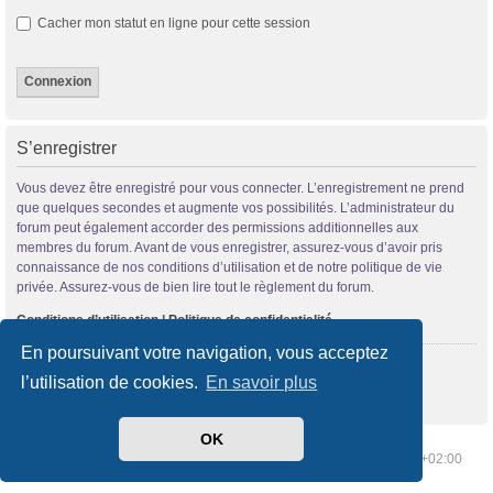
Cacher mon statut en ligne pour cette session
S’enregistrer
Vous devez être enregistré pour vous connecter. L’enregistrement ne prend
que quelques secondes et augmente vos possibilités. L’administrateur du
forum peut également accorder des permissions additionnelles aux
membres du forum. Avant de vous enregistrer, assurez-vous d’avoir pris
connaissance de nos conditions d’utilisation et de notre politique de vie
privée. Assurez-vous de bien lire tout le règlement du forum.
Conditions d’utilisation
|
Politique de confidentialité
En poursuivant votre navigation, vous acceptez
S’enregistrer
l’utilisation de cookies.
En savoir plus
OK
Index du forum
Supprimer les cookies
Heures au format
UTC+02:00