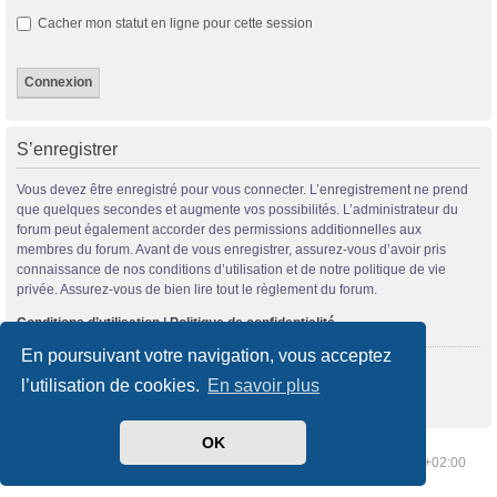
Cacher mon statut en ligne pour cette session
S’enregistrer
Vous devez être enregistré pour vous connecter. L’enregistrement ne prend
que quelques secondes et augmente vos possibilités. L’administrateur du
forum peut également accorder des permissions additionnelles aux
membres du forum. Avant de vous enregistrer, assurez-vous d’avoir pris
connaissance de nos conditions d’utilisation et de notre politique de vie
privée. Assurez-vous de bien lire tout le règlement du forum.
Conditions d’utilisation
|
Politique de confidentialité
En poursuivant votre navigation, vous acceptez
S’enregistrer
l’utilisation de cookies.
En savoir plus
OK
Index du forum
Supprimer les cookies
Heures au format
UTC+02:00