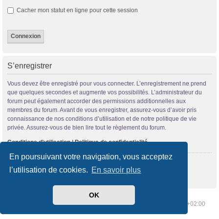
Cacher mon statut en ligne pour cette session
S’enregistrer
Vous devez être enregistré pour vous connecter. L’enregistrement ne prend
que quelques secondes et augmente vos possibilités. L’administrateur du
forum peut également accorder des permissions additionnelles aux
membres du forum. Avant de vous enregistrer, assurez-vous d’avoir pris
connaissance de nos conditions d’utilisation et de notre politique de vie
privée. Assurez-vous de bien lire tout le règlement du forum.
Conditions d’utilisation
|
Politique de confidentialité
En poursuivant votre navigation, vous acceptez
S’enregistrer
l’utilisation de cookies.
En savoir plus
OK
Index du forum
Supprimer les cookies
Heures au format
UTC+02:00