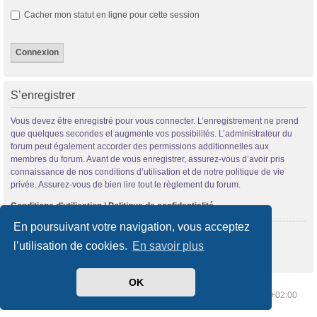
Cacher mon statut en ligne pour cette session
S’enregistrer
Vous devez être enregistré pour vous connecter. L’enregistrement ne prend
que quelques secondes et augmente vos possibilités. L’administrateur du
forum peut également accorder des permissions additionnelles aux
membres du forum. Avant de vous enregistrer, assurez-vous d’avoir pris
connaissance de nos conditions d’utilisation et de notre politique de vie
privée. Assurez-vous de bien lire tout le règlement du forum.
Conditions d’utilisation
|
Politique de confidentialité
En poursuivant votre navigation, vous acceptez
S’enregistrer
l’utilisation de cookies.
En savoir plus
OK
Index du forum
Supprimer les cookies
Heures au format
UTC+02:00