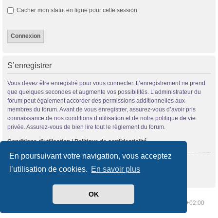
Cacher mon statut en ligne pour cette session
S’enregistrer
Vous devez être enregistré pour vous connecter. L’enregistrement ne prend
que quelques secondes et augmente vos possibilités. L’administrateur du
forum peut également accorder des permissions additionnelles aux
membres du forum. Avant de vous enregistrer, assurez-vous d’avoir pris
connaissance de nos conditions d’utilisation et de notre politique de vie
privée. Assurez-vous de bien lire tout le règlement du forum.
Conditions d’utilisation
|
Politique de confidentialité
En poursuivant votre navigation, vous acceptez
S’enregistrer
l’utilisation de cookies.
En savoir plus
OK
Index du forum
Supprimer les cookies
Heures au format
UTC+02:00