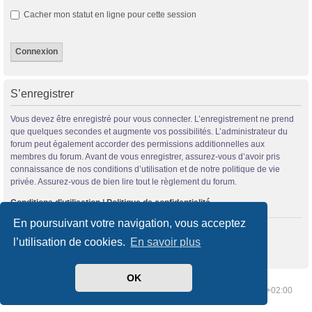
Cacher mon statut en ligne pour cette session
S’enregistrer
Vous devez être enregistré pour vous connecter. L’enregistrement ne prend
que quelques secondes et augmente vos possibilités. L’administrateur du
forum peut également accorder des permissions additionnelles aux
membres du forum. Avant de vous enregistrer, assurez-vous d’avoir pris
connaissance de nos conditions d’utilisation et de notre politique de vie
privée. Assurez-vous de bien lire tout le règlement du forum.
Conditions d’utilisation
|
Politique de confidentialité
En poursuivant votre navigation, vous acceptez
S’enregistrer
l’utilisation de cookies.
En savoir plus
OK
Index du forum
Supprimer les cookies
Heures au format
UTC+02:00