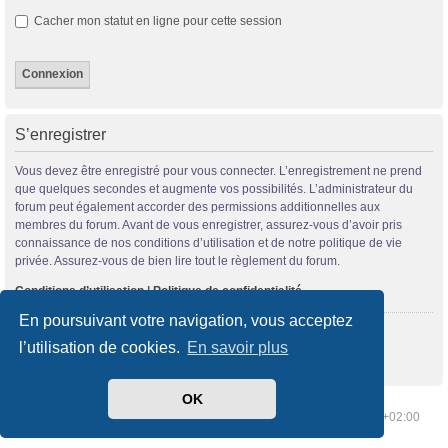
Cacher mon statut en ligne pour cette session
S’enregistrer
Vous devez être enregistré pour vous connecter. L’enregistrement ne prend
que quelques secondes et augmente vos possibilités. L’administrateur du
forum peut également accorder des permissions additionnelles aux
membres du forum. Avant de vous enregistrer, assurez-vous d’avoir pris
connaissance de nos conditions d’utilisation et de notre politique de vie
privée. Assurez-vous de bien lire tout le règlement du forum.
Conditions d’utilisation
|
Politique de confidentialité
En poursuivant votre navigation, vous acceptez
S’enregistrer
l’utilisation de cookies.
En savoir plus
OK
Index du forum
Supprimer les cookies
Heures au format
UTC+02:00