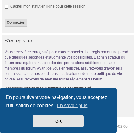
Cacher mon statut en ligne pour cette session
S’enregistrer
Vous devez être enregistré pour vous connecter. L’enregistrement ne prend
que quelques secondes et augmente vos possibilités. L’administrateur du
forum peut également accorder des permissions additionnelles aux
membres du forum. Avant de vous enregistrer, assurez-vous d’avoir pris
connaissance de nos conditions d’utilisation et de notre politique de vie
privée. Assurez-vous de bien lire tout le règlement du forum.
Conditions d’utilisation
|
Politique de confidentialité
En poursuivant votre navigation, vous acceptez
S’enregistrer
l’utilisation de cookies.
En savoir plus
OK
Index du forum
Supprimer les cookies
Heures au format
UTC+02:00