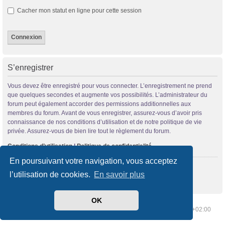
Cacher mon statut en ligne pour cette session
S’enregistrer
Vous devez être enregistré pour vous connecter. L’enregistrement ne prend
que quelques secondes et augmente vos possibilités. L’administrateur du
forum peut également accorder des permissions additionnelles aux
membres du forum. Avant de vous enregistrer, assurez-vous d’avoir pris
connaissance de nos conditions d’utilisation et de notre politique de vie
privée. Assurez-vous de bien lire tout le règlement du forum.
Conditions d’utilisation
|
Politique de confidentialité
En poursuivant votre navigation, vous acceptez
S’enregistrer
l’utilisation de cookies.
En savoir plus
OK
Index du forum
Supprimer les cookies
Heures au format
UTC+02:00