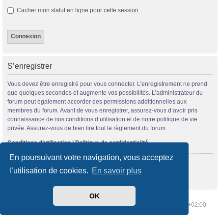
Cacher mon statut en ligne pour cette session
S’enregistrer
Vous devez être enregistré pour vous connecter. L’enregistrement ne prend
que quelques secondes et augmente vos possibilités. L’administrateur du
forum peut également accorder des permissions additionnelles aux
membres du forum. Avant de vous enregistrer, assurez-vous d’avoir pris
connaissance de nos conditions d’utilisation et de notre politique de vie
privée. Assurez-vous de bien lire tout le règlement du forum.
Conditions d’utilisation
|
Politique de confidentialité
En poursuivant votre navigation, vous acceptez
S’enregistrer
l’utilisation de cookies.
En savoir plus
OK
Index du forum
Supprimer les cookies
Heures au format
UTC+02:00