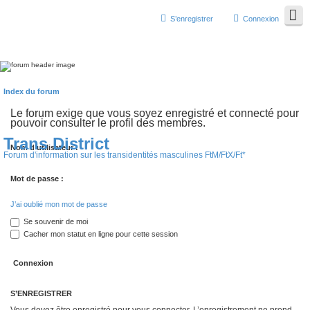
S’enregistrer
Connexion
Index du forum
Le forum exige que vous soyez enregistré et connecté pour
pouvoir consulter le profil des membres.
Trans District
Nom d’utilisateur :
Forum d'information sur les transidentités masculines FtM/FtX/Ft*
Mot de passe :
J’ai oublié mon mot de passe
Se souvenir de moi
Cacher mon statut en ligne pour cette session
S’ENREGISTRER
Vous devez être enregistré pour vous connecter. L’enregistrement ne prend