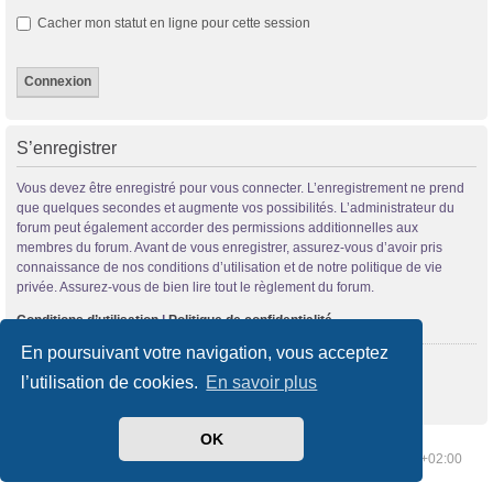
Cacher mon statut en ligne pour cette session
S’enregistrer
Vous devez être enregistré pour vous connecter. L’enregistrement ne prend
que quelques secondes et augmente vos possibilités. L’administrateur du
forum peut également accorder des permissions additionnelles aux
membres du forum. Avant de vous enregistrer, assurez-vous d’avoir pris
connaissance de nos conditions d’utilisation et de notre politique de vie
privée. Assurez-vous de bien lire tout le règlement du forum.
Conditions d’utilisation
|
Politique de confidentialité
En poursuivant votre navigation, vous acceptez
S’enregistrer
l’utilisation de cookies.
En savoir plus
OK
Index du forum
Supprimer les cookies
Heures au format
UTC+02:00