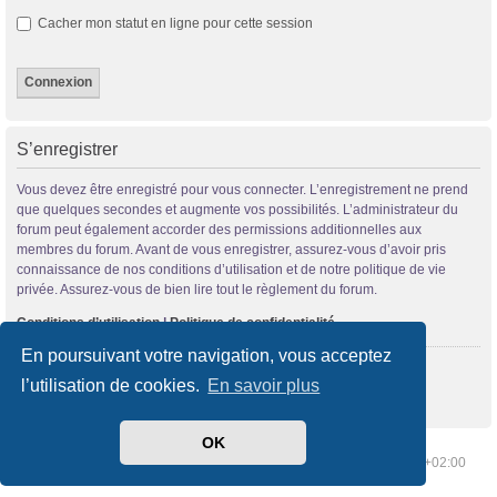
Cacher mon statut en ligne pour cette session
S’enregistrer
Vous devez être enregistré pour vous connecter. L’enregistrement ne prend
que quelques secondes et augmente vos possibilités. L’administrateur du
forum peut également accorder des permissions additionnelles aux
membres du forum. Avant de vous enregistrer, assurez-vous d’avoir pris
connaissance de nos conditions d’utilisation et de notre politique de vie
privée. Assurez-vous de bien lire tout le règlement du forum.
Conditions d’utilisation
|
Politique de confidentialité
En poursuivant votre navigation, vous acceptez
S’enregistrer
l’utilisation de cookies.
En savoir plus
OK
Index du forum
Supprimer les cookies
Heures au format
UTC+02:00