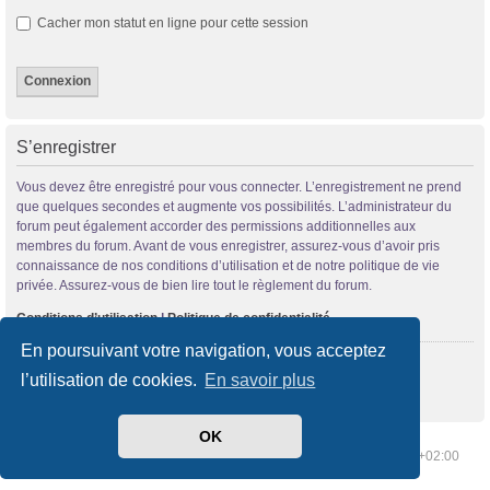
Cacher mon statut en ligne pour cette session
S’enregistrer
Vous devez être enregistré pour vous connecter. L’enregistrement ne prend
que quelques secondes et augmente vos possibilités. L’administrateur du
forum peut également accorder des permissions additionnelles aux
membres du forum. Avant de vous enregistrer, assurez-vous d’avoir pris
connaissance de nos conditions d’utilisation et de notre politique de vie
privée. Assurez-vous de bien lire tout le règlement du forum.
Conditions d’utilisation
|
Politique de confidentialité
En poursuivant votre navigation, vous acceptez
S’enregistrer
l’utilisation de cookies.
En savoir plus
OK
Index du forum
Supprimer les cookies
Heures au format
UTC+02:00