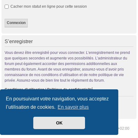
Cacher mon statut en ligne pour cette session
S’enregistrer
Vous devez être enregistré pour vous connecter. L’enregistrement ne prend
que quelques secondes et augmente vos possibilités. L’administrateur du
forum peut également accorder des permissions additionnelles aux
membres du forum. Avant de vous enregistrer, assurez-vous d’avoir pris
connaissance de nos conditions d’utilisation et de notre politique de vie
privée. Assurez-vous de bien lire tout le règlement du forum.
Conditions d’utilisation
|
Politique de confidentialité
En poursuivant votre navigation, vous acceptez
S’enregistrer
l’utilisation de cookies.
En savoir plus
OK
Index du forum
Supprimer les cookies
Heures au format
UTC+02:00