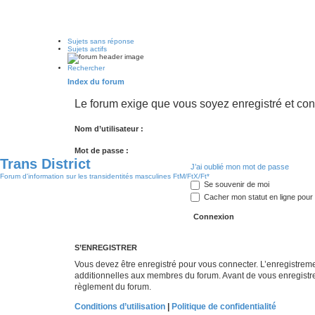
Sujets sans réponse
Sujets actifs
Rechercher
Index du forum
Le forum exige que vous soyez enregistré et con
Nom d’utilisateur :
Mot de passe :
Trans District
J’ai oublié mon mot de passe
Forum d'information sur les transidentités masculines FtM/FtX/Ft*
Se souvenir de moi
Cacher mon statut en ligne pour 
S’ENREGISTRER
Vous devez être enregistré pour vous connecter. L’enregistre
additionnelles aux membres du forum. Avant de vous enregistrer,
règlement du forum.
Conditions d’utilisation
|
Politique de confidentialité