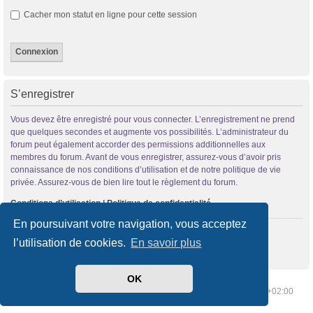
Cacher mon statut en ligne pour cette session
S’enregistrer
Vous devez être enregistré pour vous connecter. L’enregistrement ne prend
que quelques secondes et augmente vos possibilités. L’administrateur du
forum peut également accorder des permissions additionnelles aux
membres du forum. Avant de vous enregistrer, assurez-vous d’avoir pris
connaissance de nos conditions d’utilisation et de notre politique de vie
privée. Assurez-vous de bien lire tout le règlement du forum.
Conditions d’utilisation
|
Politique de confidentialité
En poursuivant votre navigation, vous acceptez
S’enregistrer
l’utilisation de cookies.
En savoir plus
OK
Index du forum
Supprimer les cookies
Heures au format
UTC+02:00