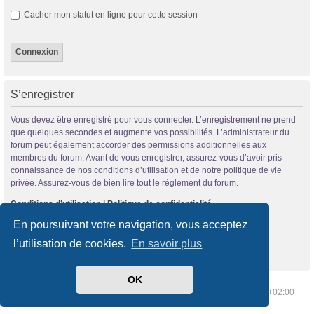
Cacher mon statut en ligne pour cette session
S’enregistrer
Vous devez être enregistré pour vous connecter. L’enregistrement ne prend
que quelques secondes et augmente vos possibilités. L’administrateur du
forum peut également accorder des permissions additionnelles aux
membres du forum. Avant de vous enregistrer, assurez-vous d’avoir pris
connaissance de nos conditions d’utilisation et de notre politique de vie
privée. Assurez-vous de bien lire tout le règlement du forum.
Conditions d’utilisation
|
Politique de confidentialité
En poursuivant votre navigation, vous acceptez
S’enregistrer
l’utilisation de cookies.
En savoir plus
OK
Index du forum
Supprimer les cookies
Heures au format
UTC+02:00