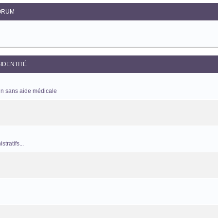
ORUM
Ft*
IDENTITÉ
in sans aide médicale
tratifs...