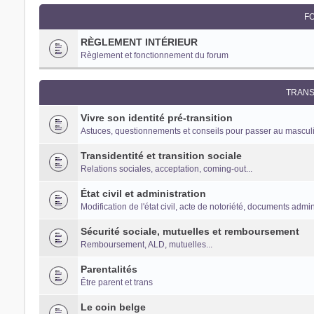
F
Trans District
RÈGLEMENT INTÉRIEUR
Forum d'information sur les transidentités masculines FtM/FtX/
Règlement et fonctionnement du forum
TRANS
Vivre son identité pré-transition
Astuces, questionnements et conseils pour passer au mascul
Transidentité et transition sociale
Relations sociales, acceptation, coming-out...
État civil et administration
Modification de l'état civil, acte de notoriété, documents adminis
Sécurité sociale, mutuelles et remboursement
Remboursement, ALD, mutuelles...
Parentalités
Être parent et trans
Le coin belge