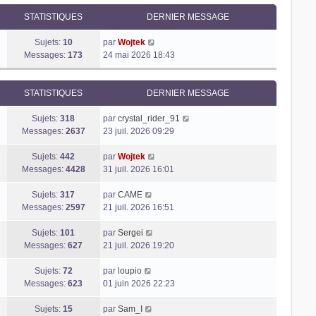
STATISTIQUES
DERNIER MESSAGE
V
Sujets:
10
par
Wojtek
o
Messages:
173
24 mai 2026 18:43
i
r
l
STATISTIQUES
DERNIER MESSAGE
e
d
V
Sujets:
318
par
crystal_rider_91
e
o
Messages:
2637
23 juil. 2026 09:29
r
i
n
V
r
Sujets:
442
par
Wojtek
i
o
l
Messages:
4428
31 juil. 2026 16:01
e
i
e
V
r
r
d
Sujets:
317
par
CAME
o
m
l
e
Messages:
2597
21 juil. 2026 16:51
i
e
e
r
r
V
s
d
n
Sujets:
101
par
Sergei
l
o
s
e
i
Messages:
627
21 juil. 2026 19:20
e
i
a
r
e
V
d
r
g
n
r
Sujets:
72
par
loupio
o
e
l
e
i
m
Messages:
623
01 juin 2026 22:23
i
r
e
e
e
r
n
V
d
r
s
Sujets:
15
par
Sam_I