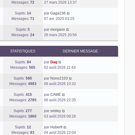
l
i
o
e
m
s
Messages:
72
27 mars 2026 13:37
e
e
i
r
e
a
d
r
r
n
s
V
g
Sujets:
14
par
Gaga236
e
m
l
i
s
o
e
Messages:
71
07 avr. 2025 01:25
r
e
e
e
a
i
n
s
d
r
g
V
r
Sujets:
5
par
morgann
i
s
e
m
e
o
l
Messages:
24
26 mars 2025 20:56
e
a
r
e
i
e
r
g
n
s
r
d
m
e
i
s
l
e
STATISTIQUES
DERNIER MESSAGE
e
e
a
e
r
V
s
r
g
d
n
Sujets:
84
par
Dag
o
s
m
e
e
i
Messages:
565
02 août 2026 11:43
i
a
e
r
e
r
g
s
n
r
V
Sujets:
580
par
Nono2103
l
e
s
i
m
o
Messages:
4983
08 août 2026 10:32
e
a
e
e
i
d
g
V
r
s
r
Sujets:
415
par
CAME
e
e
o
m
s
l
Messages:
2785
06 août 2026 22:35
r
i
e
a
e
n
r
V
s
g
d
Sujets:
277
par
smiley
i
l
o
s
e
e
Messages:
1860
03 août 2026 08:26
e
e
i
a
r
r
d
r
V
g
n
Sujets:
12
par
HubertI
m
e
l
o
e
i
Messages:
83
04 août 2026 12:04